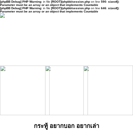
[phpBB Debug] PHP Warning
: in file
[ROOT]/phpbb/session.php
on line
590
:
sizeof():
Parameter must be an array or an object that implements Countable
[phpBB Debug] PHP Warning
: in file
[ROOT]/phpbb/session.php
on line
646
:
sizeof():
Parameter must be an array or an object that implements Countable
กระทู้ อยากบอก อยากเล่า