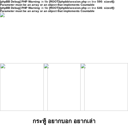
[phpBB Debug] PHP Warning
: in file
[ROOT]/phpbb/session.php
on line
590
:
sizeof():
Parameter must be an array or an object that implements Countable
[phpBB Debug] PHP Warning
: in file
[ROOT]/phpbb/session.php
on line
646
:
sizeof():
Parameter must be an array or an object that implements Countable
กระทู้ อยากบอก อยากเล่า