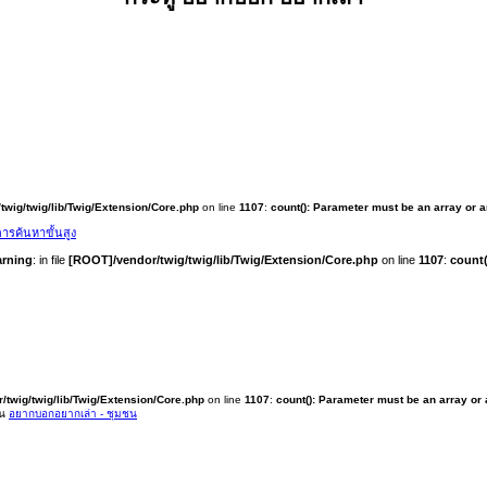
twig/twig/lib/Twig/Extension/Core.php
on line
1107
:
count(): Parameter must be an array or 
ารค้นหาขั้นสูง
rning
: in file
[ROOT]/vendor/twig/twig/lib/Twig/Extension/Core.php
on line
1107
:
count(
/twig/twig/lib/Twig/Extension/Core.php
on line
1107
:
count(): Parameter must be an array or
ใน
อยากบอกอยากเล่า - ชุมชน