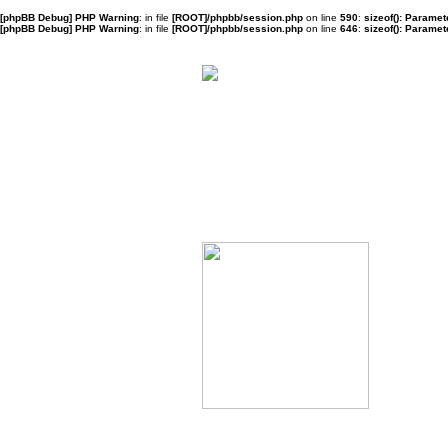
[phpBB Debug] PHP Warning
: in file
[ROOT]/phpbb/session.php
on line
590
:
sizeof(): Parame
[phpBB Debug] PHP Warning
: in file
[ROOT]/phpbb/session.php
on line
646
:
sizeof(): Parame