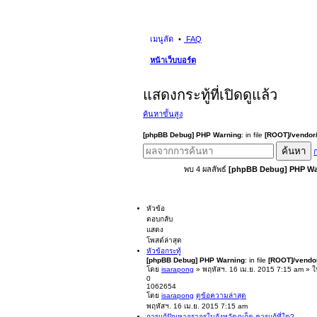
เมนูลัด
FAQ
หน้าเว็บบอร์ด
แสดงกระทู้ที่เปิดดูแล้ว
ค้นหาขั้นสูง
[phpBB Debug] PHP Warning
: in file
[ROOT]/vendor/
ค้นหา
ก
พบ 4 ผลลัพธ์
[phpBB Debug] PHP Wa
หัวข้อ
ตอบกลับ
แสดง
โพสต์ล่าสุด
หัวข้อกระทู้
[phpBB Debug] PHP Warning
: in file
[ROOT]/vendor
โดย
isarapong
» พฤหัสฯ. 16 เม.ย. 2015 7:15 am » 
0
1062654
โดย
isarapong
ดูข้อความล่าสุด
พฤหัสฯ. 16 เม.ย. 2015 7:15 am
การแก้ปัญหาจราจรในจังหวัดภูเก็ต ควรแก้ที่ใด?