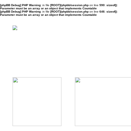
[phpBB Debug] PHP Warning
: in file
[ROOT]/phpbb/session.php
on line
590
:
sizeof():
Parameter must be an array or an object that implements Countable
[phpBB Debug] PHP Warning
: in file
[ROOT]/phpbb/session.php
on line
646
:
sizeof():
Parameter must be an array or an object that implements Countable