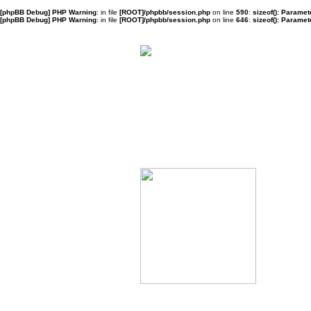
[phpBB Debug] PHP Warning
: in file
[ROOT]/phpbb/session.php
on line
590
:
sizeof(): Parame
[phpBB Debug] PHP Warning
: in file
[ROOT]/phpbb/session.php
on line
646
:
sizeof(): Parame