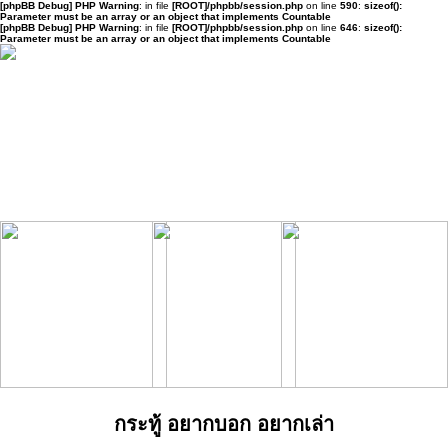
[phpBB Debug] PHP Warning
: in file
[ROOT]/phpbb/session.php
on line
590
:
sizeof():
Parameter must be an array or an object that implements Countable
[phpBB Debug] PHP Warning
: in file
[ROOT]/phpbb/session.php
on line
646
:
sizeof():
Parameter must be an array or an object that implements Countable
กระทู้ อยากบอก อยากเล่า