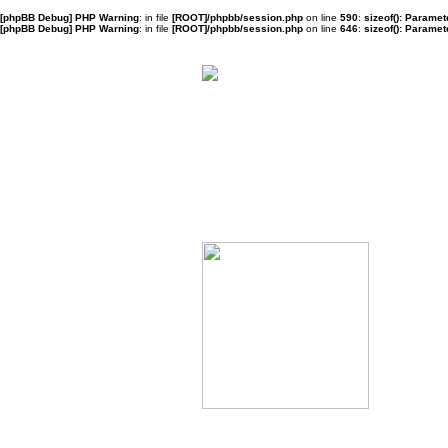
[phpBB Debug] PHP Warning
: in file
[ROOT]/phpbb/session.php
on line
590
:
sizeof(): Parame
[phpBB Debug] PHP Warning
: in file
[ROOT]/phpbb/session.php
on line
646
:
sizeof(): Parame