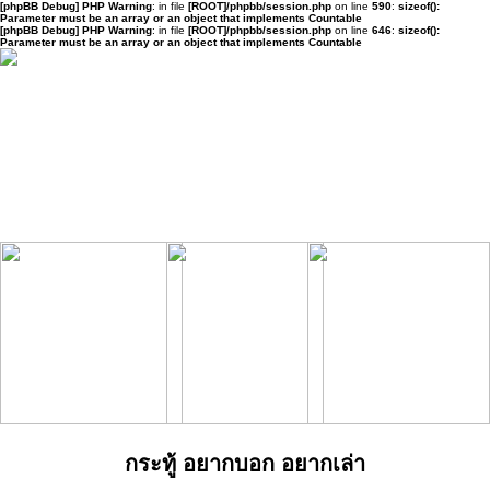
[phpBB Debug] PHP Warning
: in file
[ROOT]/phpbb/session.php
on line
590
:
sizeof():
Parameter must be an array or an object that implements Countable
[phpBB Debug] PHP Warning
: in file
[ROOT]/phpbb/session.php
on line
646
:
sizeof():
Parameter must be an array or an object that implements Countable
กระทู้ อยากบอก อยากเล่า