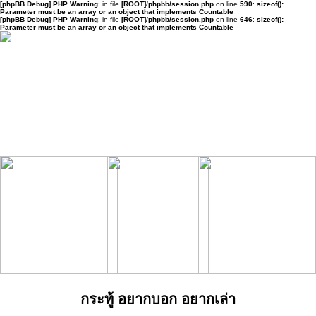
[phpBB Debug] PHP Warning
: in file
[ROOT]/phpbb/session.php
on line
590
:
sizeof():
Parameter must be an array or an object that implements Countable
[phpBB Debug] PHP Warning
: in file
[ROOT]/phpbb/session.php
on line
646
:
sizeof():
Parameter must be an array or an object that implements Countable
กระทู้ อยากบอก อยากเล่า