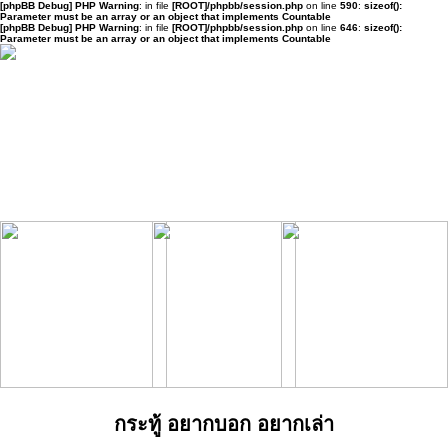
[phpBB Debug] PHP Warning
: in file
[ROOT]/phpbb/session.php
on line
590
:
sizeof():
Parameter must be an array or an object that implements Countable
[phpBB Debug] PHP Warning
: in file
[ROOT]/phpbb/session.php
on line
646
:
sizeof():
Parameter must be an array or an object that implements Countable
กระทู้ อยากบอก อยากเล่า