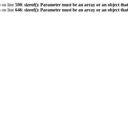
p
on line
590
:
sizeof(): Parameter must be an array or an object th
p
on line
646
:
sizeof(): Parameter must be an array or an object th