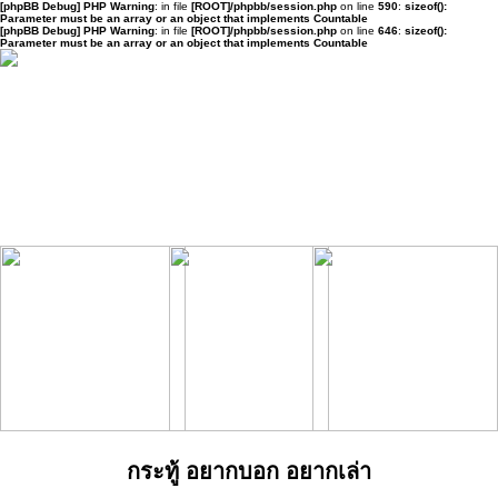
[phpBB Debug] PHP Warning
: in file
[ROOT]/phpbb/session.php
on line
590
:
sizeof():
Parameter must be an array or an object that implements Countable
[phpBB Debug] PHP Warning
: in file
[ROOT]/phpbb/session.php
on line
646
:
sizeof():
Parameter must be an array or an object that implements Countable
กระทู้ อยากบอก อยากเล่า