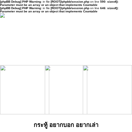
[phpBB Debug] PHP Warning
: in file
[ROOT]/phpbb/session.php
on line
590
:
sizeof():
Parameter must be an array or an object that implements Countable
[phpBB Debug] PHP Warning
: in file
[ROOT]/phpbb/session.php
on line
646
:
sizeof():
Parameter must be an array or an object that implements Countable
กระทู้ อยากบอก อยากเล่า