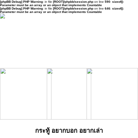
[phpBB Debug] PHP Warning
: in file
[ROOT]/phpbb/session.php
on line
590
:
sizeof():
Parameter must be an array or an object that implements Countable
[phpBB Debug] PHP Warning
: in file
[ROOT]/phpbb/session.php
on line
646
:
sizeof():
Parameter must be an array or an object that implements Countable
กระทู้ อยากบอก อยากเล่า