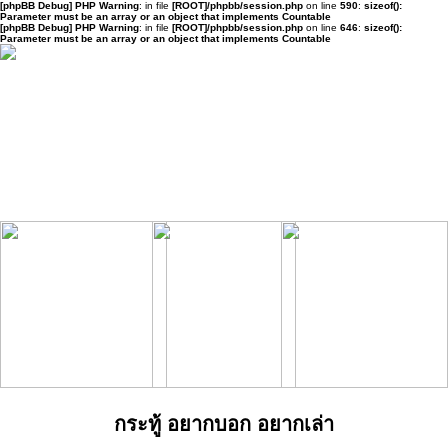
[phpBB Debug] PHP Warning
: in file
[ROOT]/phpbb/session.php
on line
590
:
sizeof():
Parameter must be an array or an object that implements Countable
[phpBB Debug] PHP Warning
: in file
[ROOT]/phpbb/session.php
on line
646
:
sizeof():
Parameter must be an array or an object that implements Countable
กระทู้ อยากบอก อยากเล่า