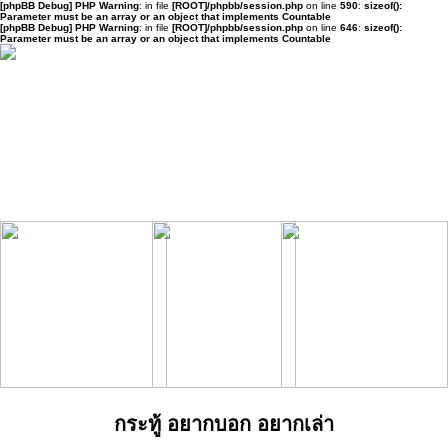
[phpBB Debug] PHP Warning
: in file
[ROOT]/phpbb/session.php
on line
590
:
sizeof():
Parameter must be an array or an object that implements Countable
[phpBB Debug] PHP Warning
: in file
[ROOT]/phpbb/session.php
on line
646
:
sizeof():
Parameter must be an array or an object that implements Countable
กระทู้ อยากบอก อยากเล่า