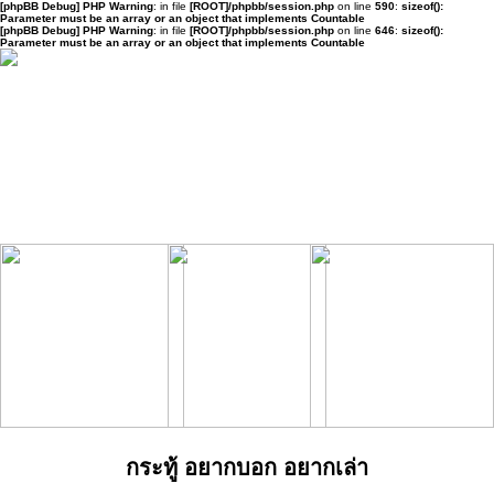
[phpBB Debug] PHP Warning
: in file
[ROOT]/phpbb/session.php
on line
590
:
sizeof():
Parameter must be an array or an object that implements Countable
[phpBB Debug] PHP Warning
: in file
[ROOT]/phpbb/session.php
on line
646
:
sizeof():
Parameter must be an array or an object that implements Countable
กระทู้ อยากบอก อยากเล่า