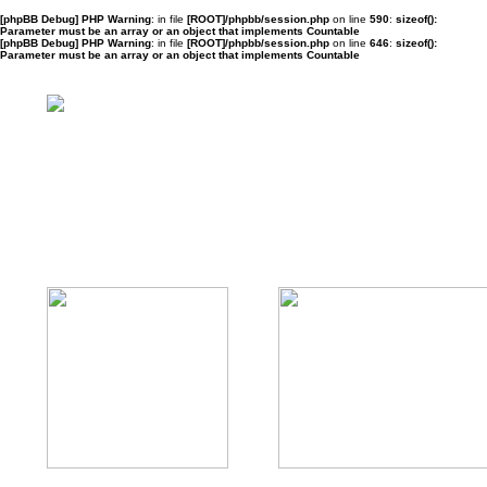
[phpBB Debug] PHP Warning
: in file
[ROOT]/phpbb/session.php
on line
590
:
sizeof():
Parameter must be an array or an object that implements Countable
[phpBB Debug] PHP Warning
: in file
[ROOT]/phpbb/session.php
on line
646
:
sizeof():
Parameter must be an array or an object that implements Countable