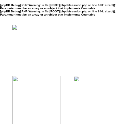
[phpBB Debug] PHP Warning
: in file
[ROOT]/phpbb/session.php
on line
590
:
sizeof():
Parameter must be an array or an object that implements Countable
[phpBB Debug] PHP Warning
: in file
[ROOT]/phpbb/session.php
on line
646
:
sizeof():
Parameter must be an array or an object that implements Countable