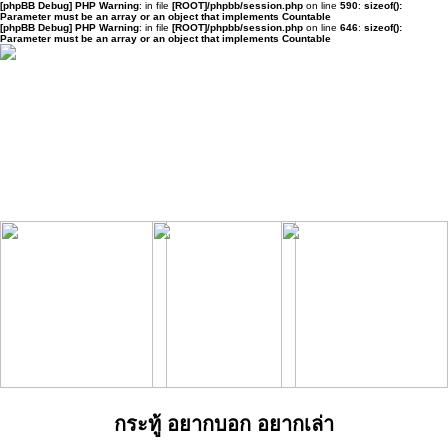
[phpBB Debug] PHP Warning
: in file
[ROOT]/phpbb/session.php
on line
590
:
sizeof():
Parameter must be an array or an object that implements Countable
[phpBB Debug] PHP Warning
: in file
[ROOT]/phpbb/session.php
on line
646
:
sizeof():
Parameter must be an array or an object that implements Countable
กระทู้ อยากบอก อยากเล่า