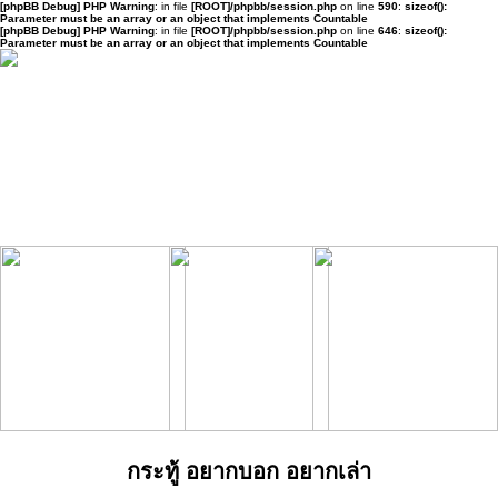
[phpBB Debug] PHP Warning
: in file
[ROOT]/phpbb/session.php
on line
590
:
sizeof():
Parameter must be an array or an object that implements Countable
[phpBB Debug] PHP Warning
: in file
[ROOT]/phpbb/session.php
on line
646
:
sizeof():
Parameter must be an array or an object that implements Countable
กระทู้ อยากบอก อยากเล่า