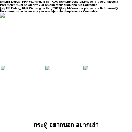
[phpBB Debug] PHP Warning
: in file
[ROOT]/phpbb/session.php
on line
590
:
sizeof():
Parameter must be an array or an object that implements Countable
[phpBB Debug] PHP Warning
: in file
[ROOT]/phpbb/session.php
on line
646
:
sizeof():
Parameter must be an array or an object that implements Countable
กระทู้ อยากบอก อยากเล่า