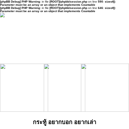
[phpBB Debug] PHP Warning
: in file
[ROOT]/phpbb/session.php
on line
590
:
sizeof():
Parameter must be an array or an object that implements Countable
[phpBB Debug] PHP Warning
: in file
[ROOT]/phpbb/session.php
on line
646
:
sizeof():
Parameter must be an array or an object that implements Countable
กระทู้ อยากบอก อยากเล่า