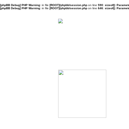
[phpBB Debug] PHP Warning
: in file
[ROOT]/phpbb/session.php
on line
590
:
sizeof(): Parame
[phpBB Debug] PHP Warning
: in file
[ROOT]/phpbb/session.php
on line
646
:
sizeof(): Parame