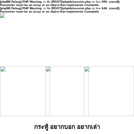
[phpBB Debug] PHP Warning
: in file
[ROOT]/phpbb/session.php
on line
590
:
sizeof():
Parameter must be an array or an object that implements Countable
[phpBB Debug] PHP Warning
: in file
[ROOT]/phpbb/session.php
on line
646
:
sizeof():
Parameter must be an array or an object that implements Countable
กระทู้ อยากบอก อยากเล่า