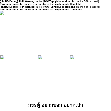
[phpBB Debug] PHP Warning
: in file
[ROOT]/phpbb/session.php
on line
590
:
sizeof():
Parameter must be an array or an object that implements Countable
[phpBB Debug] PHP Warning
: in file
[ROOT]/phpbb/session.php
on line
646
:
sizeof():
Parameter must be an array or an object that implements Countable
กระทู้ อยากบอก อยากเล่า