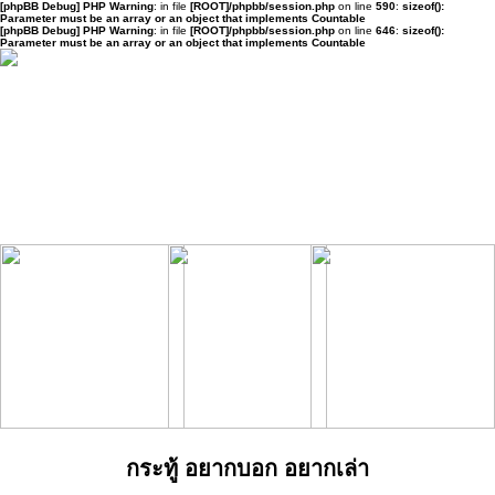
[phpBB Debug] PHP Warning
: in file
[ROOT]/phpbb/session.php
on line
590
:
sizeof():
Parameter must be an array or an object that implements Countable
[phpBB Debug] PHP Warning
: in file
[ROOT]/phpbb/session.php
on line
646
:
sizeof():
Parameter must be an array or an object that implements Countable
กระทู้ อยากบอก อยากเล่า