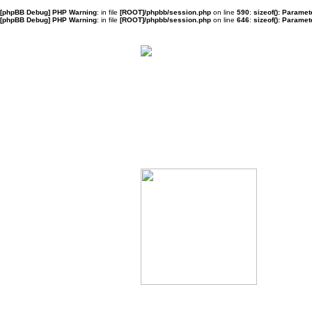
[phpBB Debug] PHP Warning
: in file
[ROOT]/phpbb/session.php
on line
590
:
sizeof(): Parame
[phpBB Debug] PHP Warning
: in file
[ROOT]/phpbb/session.php
on line
646
:
sizeof(): Parame