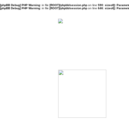
[phpBB Debug] PHP Warning
: in file
[ROOT]/phpbb/session.php
on line
590
:
sizeof(): Parame
[phpBB Debug] PHP Warning
: in file
[ROOT]/phpbb/session.php
on line
646
:
sizeof(): Parame