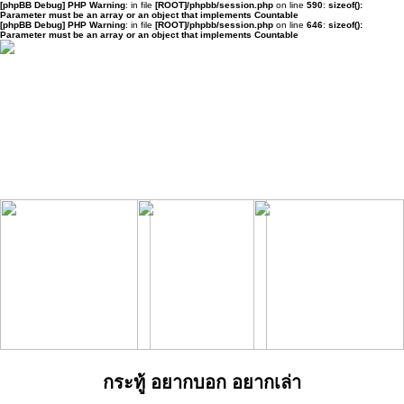
[phpBB Debug] PHP Warning
: in file
[ROOT]/phpbb/session.php
on line
590
:
sizeof():
Parameter must be an array or an object that implements Countable
[phpBB Debug] PHP Warning
: in file
[ROOT]/phpbb/session.php
on line
646
:
sizeof():
Parameter must be an array or an object that implements Countable
กระทู้ อยากบอก อยากเล่า