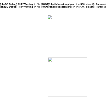
[phpBB Debug] PHP Warning
: in file
[ROOT]/phpbb/session.php
on line
590
:
sizeof(): Parame
[phpBB Debug] PHP Warning
: in file
[ROOT]/phpbb/session.php
on line
646
:
sizeof(): Parame