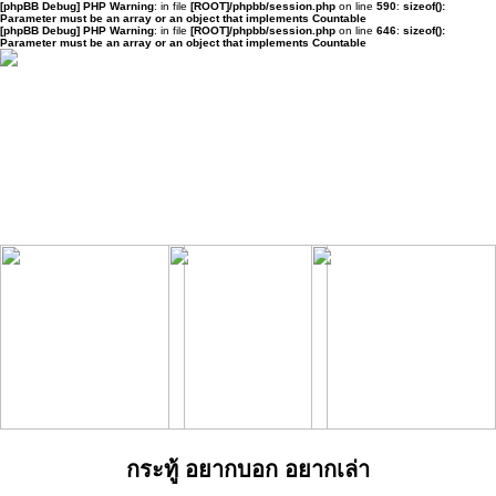
[phpBB Debug] PHP Warning
: in file
[ROOT]/phpbb/session.php
on line
590
:
sizeof():
Parameter must be an array or an object that implements Countable
[phpBB Debug] PHP Warning
: in file
[ROOT]/phpbb/session.php
on line
646
:
sizeof():
Parameter must be an array or an object that implements Countable
กระทู้ อยากบอก อยากเล่า