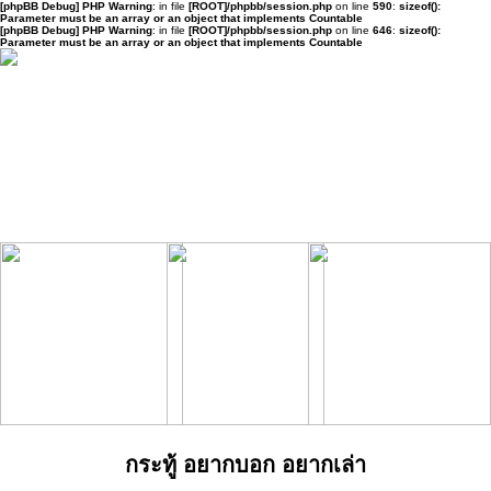
[phpBB Debug] PHP Warning
: in file
[ROOT]/phpbb/session.php
on line
590
:
sizeof():
Parameter must be an array or an object that implements Countable
[phpBB Debug] PHP Warning
: in file
[ROOT]/phpbb/session.php
on line
646
:
sizeof():
Parameter must be an array or an object that implements Countable
กระทู้ อยากบอก อยากเล่า