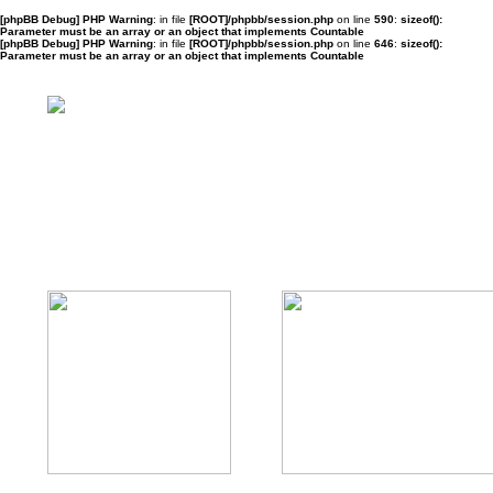
[phpBB Debug] PHP Warning
: in file
[ROOT]/phpbb/session.php
on line
590
:
sizeof():
Parameter must be an array or an object that implements Countable
[phpBB Debug] PHP Warning
: in file
[ROOT]/phpbb/session.php
on line
646
:
sizeof():
Parameter must be an array or an object that implements Countable