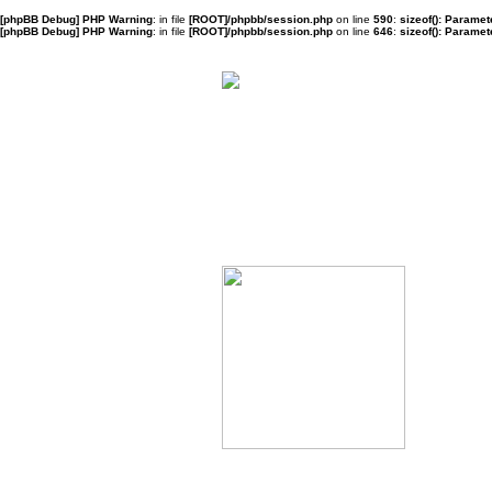
[phpBB Debug] PHP Warning
: in file
[ROOT]/phpbb/session.php
on line
590
:
sizeof(): Parame
[phpBB Debug] PHP Warning
: in file
[ROOT]/phpbb/session.php
on line
646
:
sizeof(): Parame