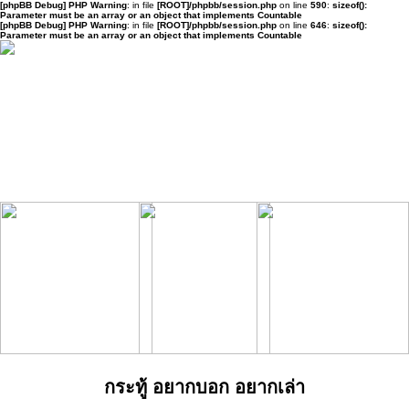
[phpBB Debug] PHP Warning
: in file
[ROOT]/phpbb/session.php
on line
590
:
sizeof():
Parameter must be an array or an object that implements Countable
[phpBB Debug] PHP Warning
: in file
[ROOT]/phpbb/session.php
on line
646
:
sizeof():
Parameter must be an array or an object that implements Countable
กระทู้ อยากบอก อยากเล่า