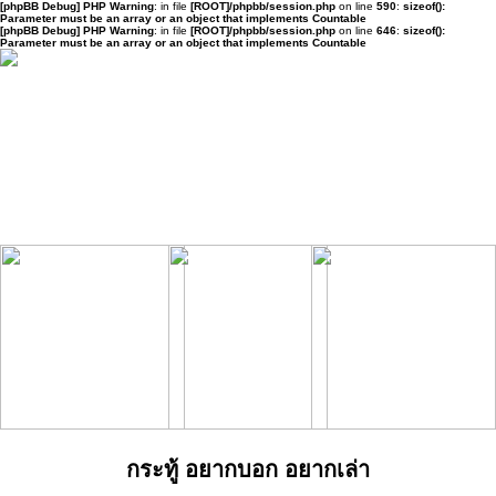
[phpBB Debug] PHP Warning
: in file
[ROOT]/phpbb/session.php
on line
590
:
sizeof():
Parameter must be an array or an object that implements Countable
[phpBB Debug] PHP Warning
: in file
[ROOT]/phpbb/session.php
on line
646
:
sizeof():
Parameter must be an array or an object that implements Countable
กระทู้ อยากบอก อยากเล่า