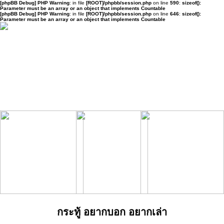
[phpBB Debug] PHP Warning
: in file
[ROOT]/phpbb/session.php
on line
590
:
sizeof():
Parameter must be an array or an object that implements Countable
[phpBB Debug] PHP Warning
: in file
[ROOT]/phpbb/session.php
on line
646
:
sizeof():
Parameter must be an array or an object that implements Countable
กระทู้ อยากบอก อยากเล่า