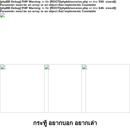
[phpBB Debug] PHP Warning
: in file
[ROOT]/phpbb/session.php
on line
590
:
sizeof():
Parameter must be an array or an object that implements Countable
[phpBB Debug] PHP Warning
: in file
[ROOT]/phpbb/session.php
on line
646
:
sizeof():
Parameter must be an array or an object that implements Countable
กระทู้ อยากบอก อยากเล่า