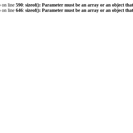
p
on line
590
:
sizeof(): Parameter must be an array or an object th
p
on line
646
:
sizeof(): Parameter must be an array or an object th