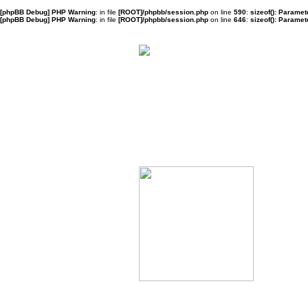
[phpBB Debug] PHP Warning
: in file
[ROOT]/phpbb/session.php
on line
590
:
sizeof(): Parame
[phpBB Debug] PHP Warning
: in file
[ROOT]/phpbb/session.php
on line
646
:
sizeof(): Parame