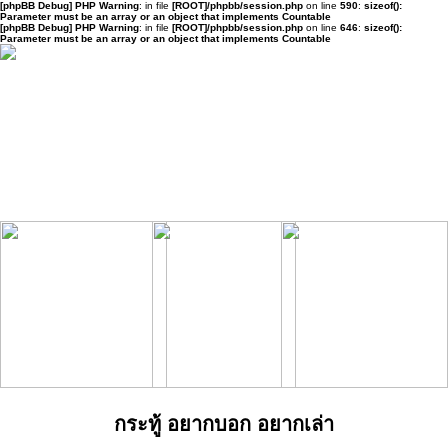
[phpBB Debug] PHP Warning
: in file
[ROOT]/phpbb/session.php
on line
590
:
sizeof():
Parameter must be an array or an object that implements Countable
[phpBB Debug] PHP Warning
: in file
[ROOT]/phpbb/session.php
on line
646
:
sizeof():
Parameter must be an array or an object that implements Countable
กระทู้ อยากบอก อยากเล่า