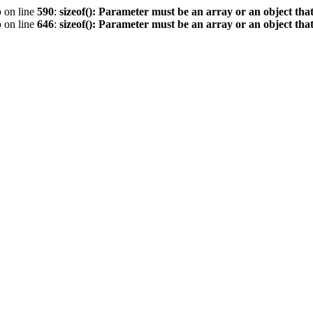
p
on line
590
:
sizeof(): Parameter must be an array or an object th
p
on line
646
:
sizeof(): Parameter must be an array or an object th