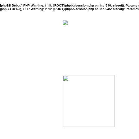
[phpBB Debug] PHP Warning
: in file
[ROOT]/phpbb/session.php
on line
590
:
sizeof(): Parame
[phpBB Debug] PHP Warning
: in file
[ROOT]/phpbb/session.php
on line
646
:
sizeof(): Parame