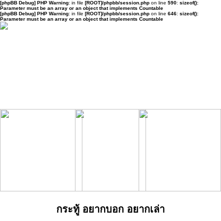
[phpBB Debug] PHP Warning
: in file
[ROOT]/phpbb/session.php
on line
590
:
sizeof():
Parameter must be an array or an object that implements Countable
[phpBB Debug] PHP Warning
: in file
[ROOT]/phpbb/session.php
on line
646
:
sizeof():
Parameter must be an array or an object that implements Countable
กระทู้ อยากบอก อยากเล่า