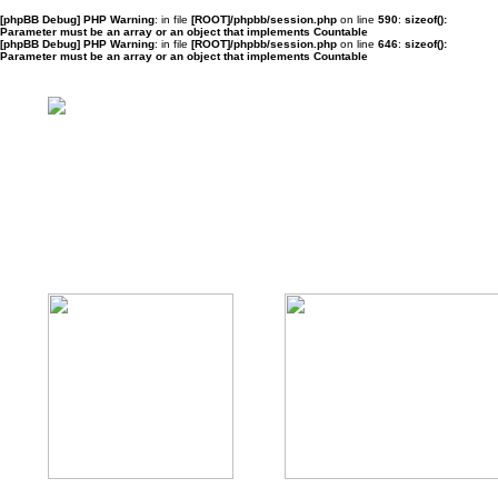
[phpBB Debug] PHP Warning
: in file
[ROOT]/phpbb/session.php
on line
590
:
sizeof():
Parameter must be an array or an object that implements Countable
[phpBB Debug] PHP Warning
: in file
[ROOT]/phpbb/session.php
on line
646
:
sizeof():
Parameter must be an array or an object that implements Countable