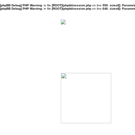
[phpBB Debug] PHP Warning
: in file
[ROOT]/phpbb/session.php
on line
590
:
sizeof(): Parame
[phpBB Debug] PHP Warning
: in file
[ROOT]/phpbb/session.php
on line
646
:
sizeof(): Parame