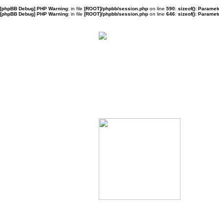
[phpBB Debug] PHP Warning
: in file
[ROOT]/phpbb/session.php
on line
590
:
sizeof(): Parame
[phpBB Debug] PHP Warning
: in file
[ROOT]/phpbb/session.php
on line
646
:
sizeof(): Parame