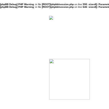
[phpBB Debug] PHP Warning
: in file
[ROOT]/phpbb/session.php
on line
590
:
sizeof(): Parame
[phpBB Debug] PHP Warning
: in file
[ROOT]/phpbb/session.php
on line
646
:
sizeof(): Parame