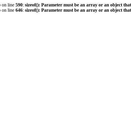
p
on line
590
:
sizeof(): Parameter must be an array or an object th
p
on line
646
:
sizeof(): Parameter must be an array or an object th